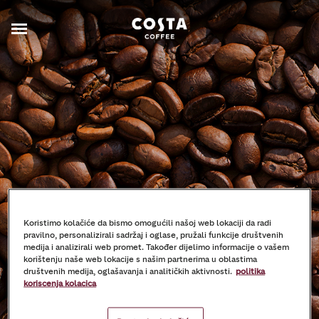
Koristimo kolačiće da bismo omogućili našoj web lokaciji da radi
pravilno, personalizirali sadržaj i oglase, pružali funkcije društvenih
medija i analizirali web promet. Također dijelimo informacije o vašem
korištenju naše web lokacije s našim partnerima u oblastima
Impressum
društvenih medija, oglašavanja i analitičkih aktivnosti.
politika
koriscenja kolacica