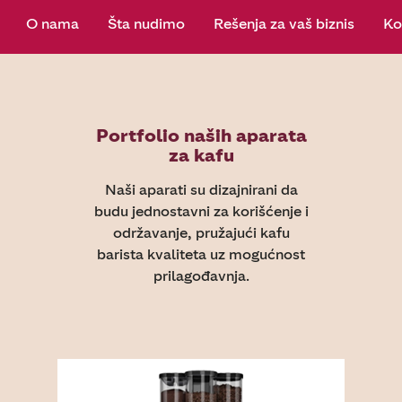
O nama
Šta nudimo
Rešenja za vaš biznis
Ko
Portfolio naših aparata
za kafu
Naši aparati su dizajnirani da
budu jednostavni za korišćenje i
održavanje, pružajući kafu
barista kvaliteta uz mogućnost
prilagođavnja.