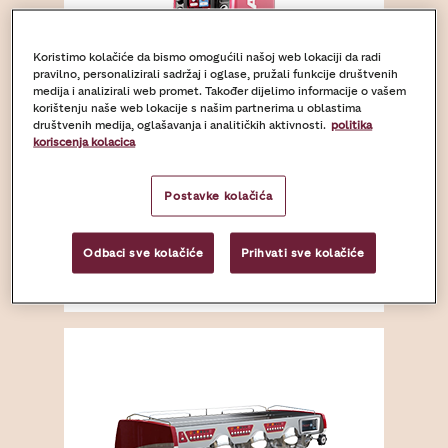
Koristimo kolačiće da bismo omogućili našoj web lokaciji da radi
pravilno, personalizirali sadržaj i oglase, pružali funkcije društvenih
medija i analizirali web promet. Također dijelimo informacije o vašem
korištenju naše web lokacije s našim partnerima u oblastima
društvenih medija, oglašavanja i analitičkih aktivnosti.
politika
koriscenja kolacica
Samostojeći
Postavke kolačića
Odbaci sve kolačiće
Prihvati sve kolačiće
Saznajte više